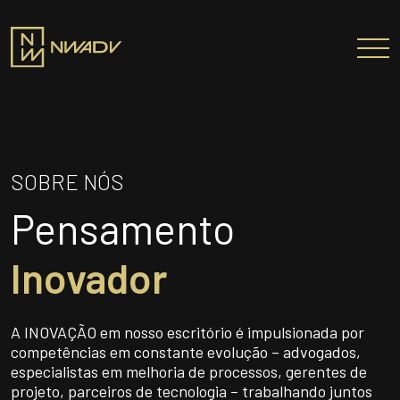
SOBRE NÓS
Somos a NWADV
SOBRE NÓS
Entregas e Soluções
Pensamento
Pensamento Inovador
Prêmios/Reconhecimentos
Inovador
PROFISSIONAIS
ÁREAS DE ATUAÇÃO
A INOVAÇÃO em nosso escritório é impulsionada por
INSTITUTO NELSON WILIANS
competências em constante evolução – advogados,
especialistas em melhoria de processos, gerentes de
ATUAÇÃO INTERNACIONAL
projeto, parceiros de tecnologia – trabalhando juntos