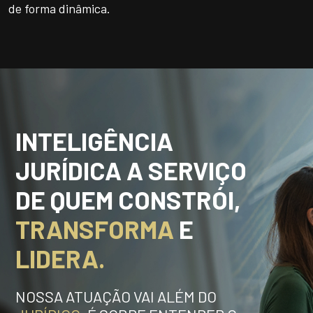
de forma dinâmica.
UNIDADES
OPORTUNIDADES/CARREIRA
PORTAL DE CONTEÚDO
PRIVACIDADE
CONTATO
INTELIGÊNCIA
JURÍDICA A SERVIÇO
Siga-nos
DE QUEM CONSTRÓI,
|
A
Alto contraste
A
TRANSFORMA
E
LIDERA.
NOSSA ATUAÇÃO VAI ALÉM DO