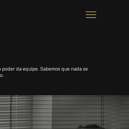
CIONAL
PORTAL DE CONTEÚDO
PRIVACIDADE
 poder da equipe. Sabemos que nada se
o.
ARREIRA
CONTATO
|
A
Alto contraste
A