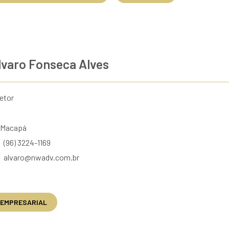
lvaro Fonseca Alves
retor
Macapá
(96) 3224-1169
alvaro@nwadv.com.br
EMPRESARIAL