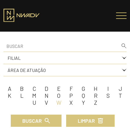
SOBRE NÓS
Somos a NWADV
Entregas e Soluções
Pensamento Inovador
Prêmios/Reconhecimentos
A
B
C
D
E
F
G
H
I
J
PROFISSIONAIS
K
L
M
N
O
P
Q
R
S
T
U
V
W
X
Y
Z
ÁREAS DE ATUAÇÃO
INSTITUTO NELSON WILIANS
BUSCAR
LIMPAR
ATUAÇÃO INTERNACIONAL