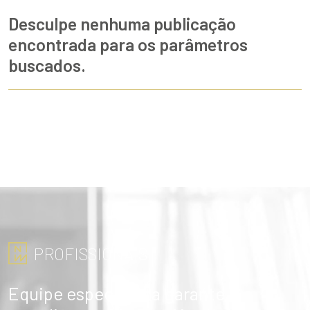
UNIDADES
Desculpe nenhuma publicação
OPORTUNIDADES/CARREIRA
encontrada para os parâmetros
buscados.
PORTAL DE CONTEÚDO
PRIVACIDADE
CONTATO
Siga-nos
|
A
Alto contraste
A
PROFISSIONAIS
Equipe especialista garante