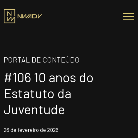
SOBRE NÓS
Somos a NWADV
PORTAL DE CONTEÚDO
Entregas e Soluções
#106 10 anos do
Pensamento Inovador
Prêmios/Reconhecimentos
Estatuto da
PROFISSIONAIS
Juventude
ÁREAS DE ATUAÇÃO
INSTITUTO NELSON WILIANS
26 de fevereiro de 2026
ATUAÇÃO INTERNACIONAL