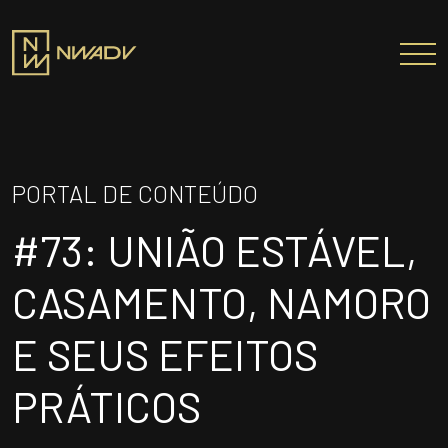
SOBRE NÓS
Somos a NWADV
PORTAL DE CONTEÚDO
Entregas e Soluções
#73: UNIÃO ESTÁVEL,
Pensamento Inovador
Prêmios/Reconhecimentos
CASAMENTO, NAMORO
PROFISSIONAIS
E SEUS EFEITOS
ÁREAS DE ATUAÇÃO
PRÁTICOS
INSTITUTO NELSON WILIANS
ATUAÇÃO INTERNACIONAL