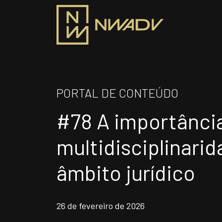
SOBRE NÓS
PRO
PORTAL DE CONTEÚDO
Somos a NWADV
#78 A importânci
ÁR
Entregas e Soluções
Pensamento Inovador
multidisciplinari
Prêmios/Reconhecimentos
INS
âmbito jurídico
Siga-nos
26 de fevereiro de 2026