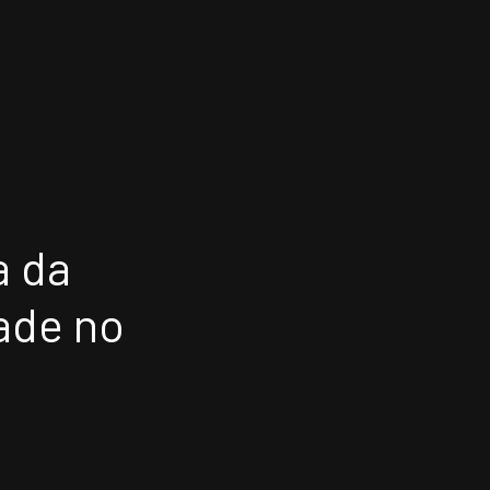
FISSIONAIS
ATUAÇÃO INTERNA
a da
EAS DE ATUAÇÃO
UNIDADES
dade no
TITUTO NELSON WILIANS
OPORTUNIDADES/C