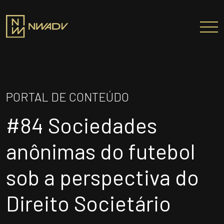
SOBRE NÓS
Somos a NWADV
PORTAL DE CONTEÚDO
Entregas e Soluções
#84 Sociedades
Pensamento Inovador
Prêmios/Reconhecimentos
anônimas do futebol
PROFISSIONAIS
sob a perspectiva do
ÁREAS DE ATUAÇÃO
Direito Societário
INSTITUTO NELSON WILIANS
ATUAÇÃO INTERNACIONAL