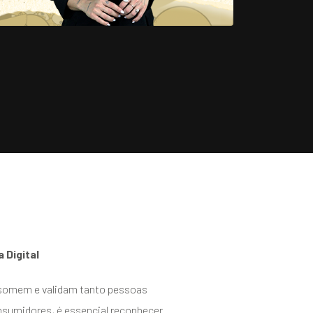
 Digital
somem e validam tanto pessoas
sumidores, é essencial reconhecer