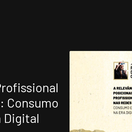
FISSIONAIS
ATUAÇÃO INTERNA
EAS DE ATUAÇÃO
UNIDADES
rofissional
TITUTO NELSON WILIANS
OPORTUNIDADES/C
s: Consumo
 Digital