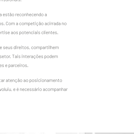
ia estão reconhecendo a
ros. Com a competição acirrada no
tise aos potenciais clientes.
re seus direitos, compartilhem
setor. Tais interações podem
es e parceiros.
star atenção ao posicionamento
voluiu, e é necessário acompanhar