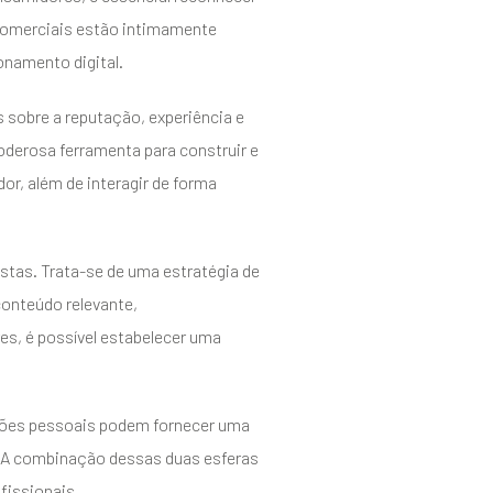
 comerciais estão intimamente
onamento digital.
 sobre a reputação, experiência e
derosa ferramenta para construir e
or, além de interagir de forma
istas. Trata-se de uma estratégia de
conteúdo relevante,
s, é possível estabelecer uma
rações pessoais podem fornecer uma
o. A combinação dessas duas esferas
fissionais.