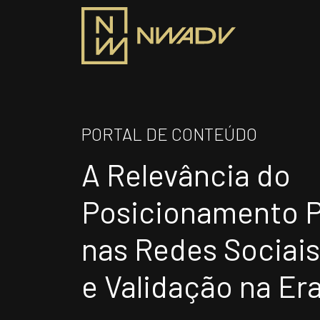
SOBRE NÓS
PRO
PORTAL DE CONTEÚDO
Somos a NWADV
A Relevância do
ÁR
Entregas e Soluções
Pensamento Inovador
Posicionamento P
Prêmios/Reconhecimentos
INS
nas Redes Sociai
e Validação na Era
Siga-nos