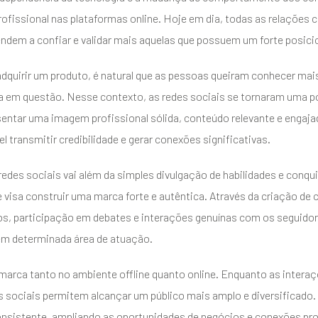
ofissional nas plataformas online. Hoje em dia, todas as relações
endem a confiar e validar mais aquelas que possuem um forte posici
adquirir um produto, é natural que as pessoas queiram conhecer mais
 em questão. Nesse contexto, as redes sociais se tornaram uma po
entar uma imagem profissional sólida, conteúdo relevante e engajad
l transmitir credibilidade e gerar conexões significativas.
edes sociais vai além da simples divulgação de habilidades e conqu
 visa construir uma marca forte e autêntica. Através da criação de 
, participação em debates e interações genuínas com os seguidore
em determinada área de atuação.
a marca tanto no ambiente offline quanto online. Enquanto as inte
des sociais permitem alcançar um público mais amplo e diversificad
onsistente, ampliando as oportunidades de negócios e conexões pro