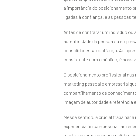
a importância do posicionamento pr
ligadas à confiança, e as pessoas t
Antes de contratar um indivíduo ou 
autenticidade da pessoa ou empresa
consolidar essa confiança. Ao apres
consistente com o público, é possíve
O posicionamento profissional nas r
marketing pessoal e empresarial que
compartilhamento de conhecimentos
imagem de autoridade e referência 
Nesse sentido, é crucial trabalhar 
experiência única e pessoal, as re
resulta em uma presença sólida e c