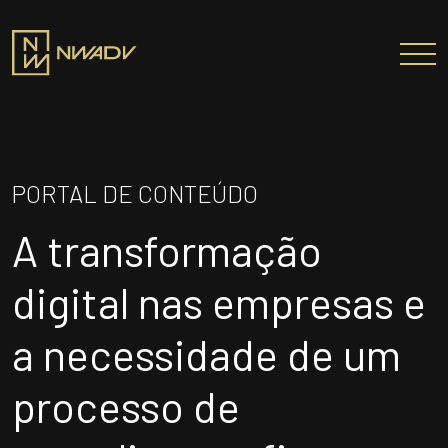
SOBRE NÓS
Somos a NWADV
PORTAL DE CONTEÚDO
Entregas e Soluções
A transformação
Pensamento Inovador
Prêmios/Reconhecimentos
digital nas empresas e
PROFISSIONAIS
a necessidade de um
ÁREAS DE ATUAÇÃO
processo de
INSTITUTO NELSON WILIANS
ATUAÇÃO INTERNACIONAL