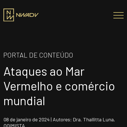
SOBRE NÓS
Somos a NWADV
PORTAL DE CONTEÚDO
Entregas e Soluções
Ataques ao Mar
Pensamento Inovador
Prêmios/Reconhecimentos
Vermelho e comércio
PROFISSIONAIS
mundial
ÁREAS DE ATUAÇÃO
INSTITUTO NELSON WILIANS
08 de janeiro de 2024 | Autores: Dra. Thallitta Luna,
ATUAÇÃO INTERNACIONAL
OOIMISTA