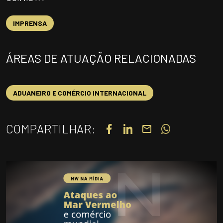
UNIDADES
IMPRENSA
OPORTUNIDADES/CARREIRA
PORTAL DE CONTEÚDO
ÁREAS DE ATUAÇÃO RELACIONADAS
PRIVACIDADE
CONTATO
ADUANEIRO E COMÉRCIO INTERNACIONAL
Siga-nos
COMPARTILHAR:
|
A
Alto contraste
A