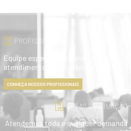
PROFISSIONAIS
Equipe especialista garante
atendimento de excelência
CONHEÇA NOSSOS PROFISSIONAIS
ÁREAS DE ATUAÇÃO
Atendemos toda e qualquer demanda