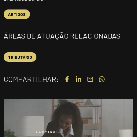
UNIDADES
ARTIGOS
OPORTUNIDADES/CARREIRA
PORTAL DE CONTEÚDO
ÁREAS DE ATUAÇÃO RELACIONADAS
PRIVACIDADE
CONTATO
TRIBUTÁRIO
Siga-nos
COMPARTILHAR:
|
A
Alto contraste
A