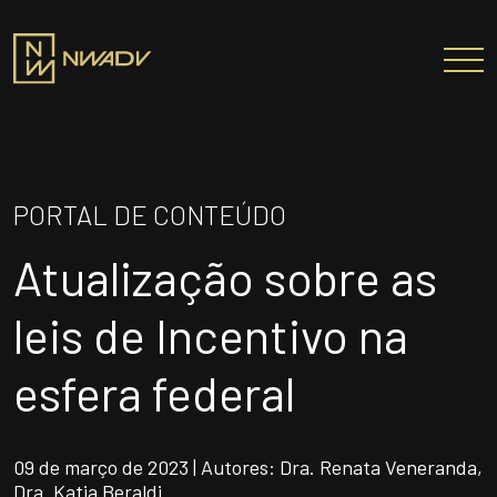
SOBRE NÓS
Somos a NWADV
PORTAL DE CONTEÚDO
Entregas e Soluções
Atualização sobre as
Pensamento Inovador
Prêmios/Reconhecimentos
leis de Incentivo na
PROFISSIONAIS
esfera federal
ÁREAS DE ATUAÇÃO
INSTITUTO NELSON WILIANS
09 de março de 2023 | Autores: Dra. Renata Veneranda,
ATUAÇÃO INTERNACIONAL
Dra. Katia Beraldi