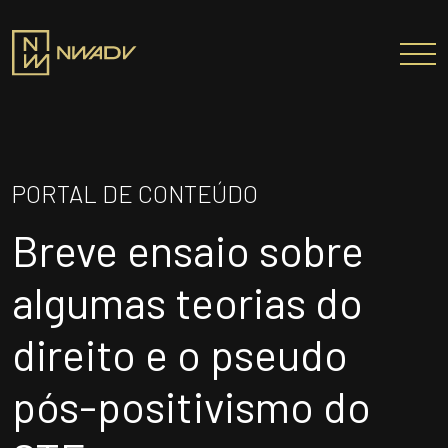
SOBRE NÓS
Somos a NWADV
PORTAL DE CONTEÚDO
Entregas e Soluções
Breve ensaio sobre
Pensamento Inovador
Prêmios/Reconhecimentos
algumas teorias do
PROFISSIONAIS
direito e o pseudo
ÁREAS DE ATUAÇÃO
pós-positivismo do
INSTITUTO NELSON WILIANS
ATUAÇÃO INTERNACIONAL