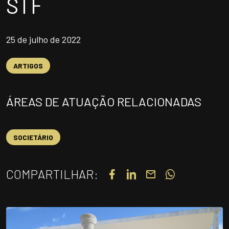
STF
UNIDADES
OPORTUNIDADES/CARREIRA
25 de julho de 2022
PORTAL DE CONTEÚDO
PRIVACIDADE
ARTIGOS
CONTATO
ÁREAS DE ATUAÇÃO RELACIONADAS
Siga-nos
SOCIETÁRIO
|
A
Alto contraste
A
COMPARTILHAR: