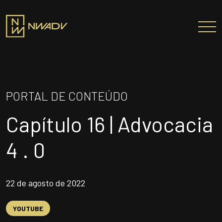
SOBRE NÓS
Somos a NWADV
PORTAL DE CONTEÚDO
Entregas e Soluções
Capítulo 16 | Advocacia
Pensamento Inovador
Prêmios/Reconhecimentos
4 . 0
PROFISSIONAIS
ÁREAS DE ATUAÇÃO
22 de agosto de 2022
INSTITUTO NELSON WILIANS
YOUTUBE
ATUAÇÃO INTERNACIONAL