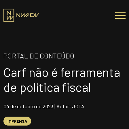
SOBRE NÓS
Somos a NWADV
PORTAL DE CONTEÚDO
Entregas e Soluções
Carf não é ferramenta
Pensamento Inovador
Prêmios/Reconhecimentos
de política fiscal
PROFISSIONAIS
ÁREAS DE ATUAÇÃO
04 de outubro de 2023 | Autor: JOTA
INSTITUTO NELSON WILIANS
IMPRENSA
ATUAÇÃO INTERNACIONAL