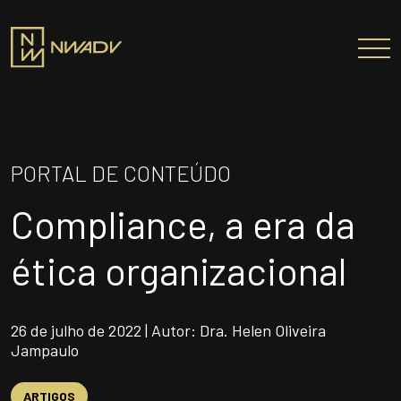
SOBRE NÓS
Somos a NWADV
PORTAL DE CONTEÚDO
Entregas e Soluções
Compliance, a era da
Pensamento Inovador
Prêmios/Reconhecimentos
ética organizacional
PROFISSIONAIS
ÁREAS DE ATUAÇÃO
26 de julho de 2022 | Autor: Dra. Helen Oliveira
Jampaulo
INSTITUTO NELSON WILIANS
ATUAÇÃO INTERNACIONAL
ARTIGOS