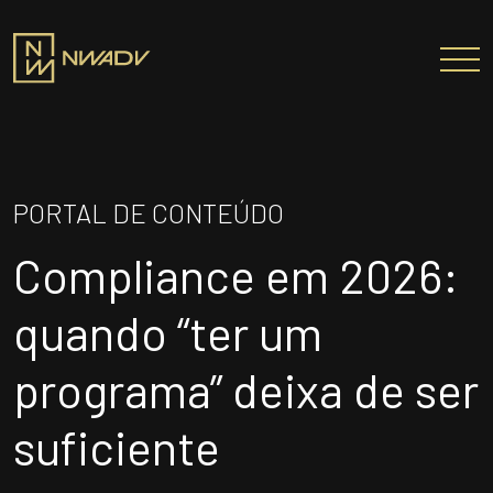
SOBRE NÓS
Somos a NWADV
PORTAL DE CONTEÚDO
Entregas e Soluções
Compliance em 2026:
Pensamento Inovador
Prêmios/Reconhecimentos
quando “ter um
PROFISSIONAIS
programa” deixa de ser
ÁREAS DE ATUAÇÃO
suficiente
INSTITUTO NELSON WILIANS
ATUAÇÃO INTERNACIONAL