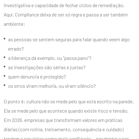
investigativa e capacidade de fechar ciclos de remediação.
Aqui, Compliance deixa de ser só regra e passa a ser também
ambiente:
as pessoas se sentem seguras para falar quando veem algo
errado?
a liderança dá exemplo, ou “passa pano”?
as investigações são sérias e justas?
quem denuncia é protegido?
os erros viram melhoria, ou viram silêncio?
O ponto é: cultura não se mede pelo que está escrito na parede.
Ela se mede pelo que acontece quando existe risco e tensão.
Em 2026, empresas que transformam valores em práticas
diárias (com rotina, treinamento, consequência e cuidado)
tendem a ser vistas como mais confiáveis — por dentro e por