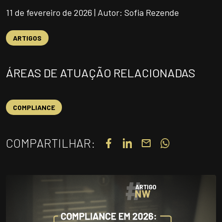
UNIDADES
11 de fevereiro de 2026 | Autor: Sofia Rezende
OPORTUNIDADES/CARREIRA
ARTIGOS
PORTAL DE CONTEÚDO
PRIVACIDADE
ÁREAS DE ATUAÇÃO RELACIONADAS
CONTATO
COMPLIANCE
Siga-nos
COMPARTILHAR:
|
A
Alto contraste
A