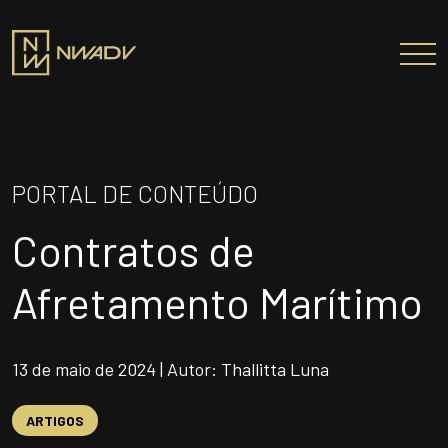
SOBRE NÓS
Somos a NWADV
PORTAL DE CONTEÚDO
Entregas e Soluções
Contratos de
Pensamento Inovador
Prêmios/Reconhecimentos
Afretamento Marítimo
PROFISSIONAIS
ÁREAS DE ATUAÇÃO
13 de maio de 2024 | Autor: Thallitta Luna
INSTITUTO NELSON WILIANS
ARTIGOS
ATUAÇÃO INTERNACIONAL