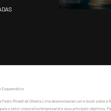
ADAS
o Esquemático
Pedro Rinaldi de Oliveira Lima desenvolveram um e-book sobre a R
para o setor corporativo/empresarial e seus principais objetivos. Pa