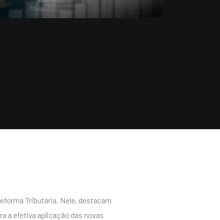
eforma Tributária. Nele, destacam
ra a efetiva aplicação das novas