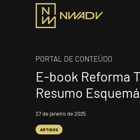
SOBRE NÓS
PRO
PORTAL DE CONTEÚDO
Somos a NWADV
E-book Reforma Tr
ÁR
Entregas e Soluções
Pensamento Inovador
Resumo Esquemá
Prêmios/Reconhecimentos
INS
27 de janeiro de 2025
Siga-nos
ARTIGOS