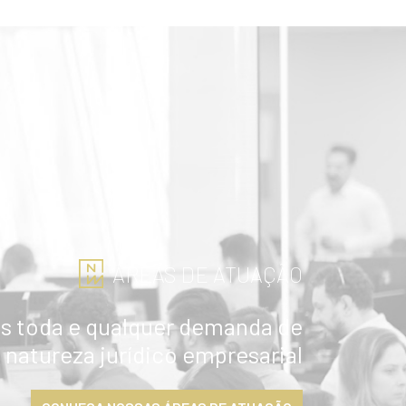
ÁREAS DE ATUAÇÃO
 toda e qualquer demanda de
natureza jurídico empresarial