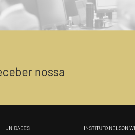
eceber nossa
UNIDADES
INSTITUTO NELSON W