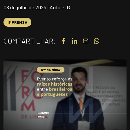
UNIDADES
08 de julho de 2024 | Autor: IG
OPORTUNIDADES/CARREIRA
IMPRENSA
PORTAL DE CONTEÚDO
PRIVACIDADE
COMPARTILHAR:
CONTATO
Siga-nos
|
A
Alto contraste
A