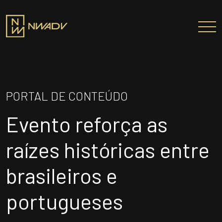
SOBRE NÓS
Somos a NWADV
PORTAL DE CONTEÚDO
Entregas e Soluções
Evento reforça as
Pensamento Inovador
Prêmios/Reconhecimentos
raízes históricas entre
PROFISSIONAIS
brasileiros e
ÁREAS DE ATUAÇÃO
portugueses
INSTITUTO NELSON WILIANS
ATUAÇÃO INTERNACIONAL