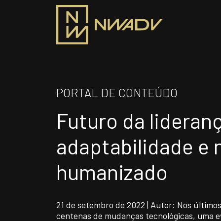
SOBRE NÓS
PRO
PORTAL DE CONTEÚDO
Somos a NWADV
Futuro da lideran
ÁR
Entregas e Soluções
Pensamento Inovador
adaptabilidade e n
Prêmios/Reconhecimentos
INS
humanizado
Siga-nos
21 de setembro de 2022 | Autor: Nos últimos
centenas de mudanças tecnológicas, uma e