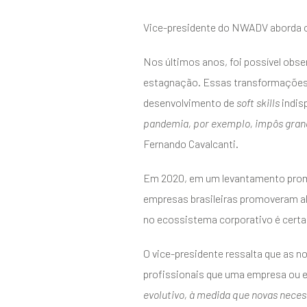
Vice-presidente do NWADV aborda o
Nos últimos anos, foi possível obs
estagnação. Essas transformações es
desenvolvimento de
soft skills
indis
pandemia, por exemplo, impôs grand
Fernando Cavalcanti.
Em 2020, em um levantamento promo
empresas brasileiras promoveram al
no ecossistema corporativo é certa,
O vice-presidente ressalta que as n
profissionais que uma empresa ou e
evolutivo, à medida que novas neces