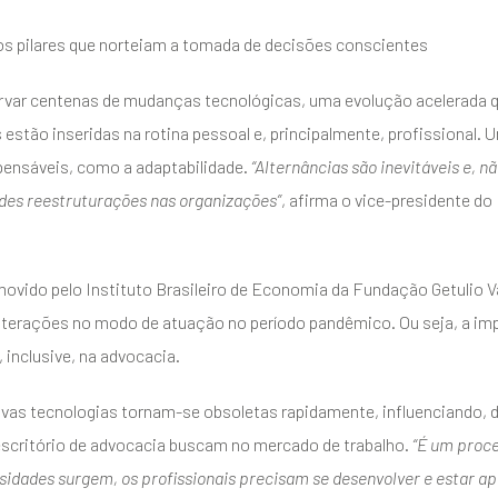
s pilares que norteiam a tomada de decisões conscientes
ervar centenas de mudanças tecnológicas, uma evolução acelerada q
tão inseridas na rotina pessoal e, principalmente, profissional. U
pensáveis, como a adaptabilidade.
“Alternâncias são inevitáveis e, nã
es reestruturações nas organizações”
, afirma o vice-presidente d
vido pelo Instituto Brasileiro de Economia da Fundação Getulio V
terações no modo de atuação no período pandêmico. Ou seja, a imp
 inclusive, na advocacia.
ovas tecnologias tornam-se obsoletas rapidamente, influenciando, d
scritório de advocacia buscam no mercado de trabalho.
“É um proce
sidades surgem, os profissionais precisam se desenvolver e estar ap
ENVIAR