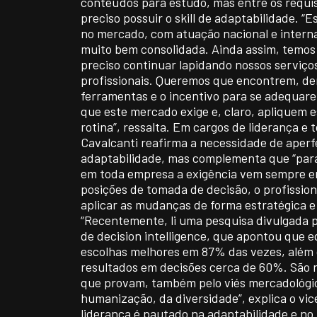
conteúdos para estudo, mas entre os requis
preciso possuir o skill de adaptabilidade. “
no mercado, com atuação nacional e intern
muito bem consolidada. Ainda assim, temos 
preciso continuar lapidando nossos serviço
profissionais. Queremos que encontrem, den
ferramentas e o incentivo para se adequar
que este mercado exige e, claro, apliquem
rotina”, ressalta. Em cargos de liderança e
Cavalcanti reafirma a necessidade de aper
adaptabilidade, mas complementa que “para
em toda empresa a exigência vem sempre em
posições de tomada de decisão, o profission
aplicar as mudanças de forma estratégica 
“Recentemente, li uma pesquisa divulgada 
de decision intelligence, que apontou que e
escolhas melhores em 87% das vezes, além
resultados em decisões cerca de 60%. São n
que provam, também pelo viés mercadológic
humanização, da diversidade”, explica o vic
liderança é pautado na adaptabilidade e no 