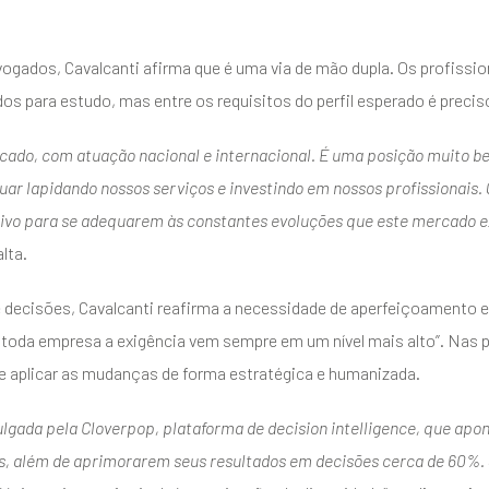
vogados, Cavalcanti afirma que é uma via de mão dupla. Os profiss
s para estudo, mas entre os requisitos do perfil esperado é precis
cado, com atuação nacional e internacional. É uma posição muito b
inuar lapidando nossos serviços e investindo em nossos profissionai
ntivo para se adequarem às constantes evoluções que este mercado ex
alta.
 decisões, Cavalcanti reafirma a necessidade de aperfeiçoamento 
m toda empresa a exigência vem sempre em um nível mais alto”. Nas
de aplicar as mudanças de forma estratégica e humanizada.
lgada pela Cloverpop, plataforma de decision intelligence, que apo
, além de aprimorarem seus resultados em decisões cerca de 60%. S