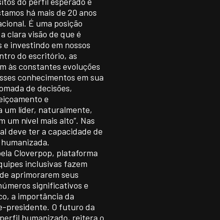
itos do perfil esperado é
Estamos há mais de 20 anos
acional. É uma posição
a clara visão de que é
s e investindo em nossos
tro do escritório, as
em às constantes evoluções
 esses conhecimentos em sua
 tomada de decisões,
feiçoamento e
 um líder, naturalmente,
 um nível mais alto”. Nas
al deve ter a capacidade de
e humanizada.
pela Cloverpop, plataforma
quipes inclusivas fazem
 de aprimorarem seus
úmeros significativos e
o, a importância da
e-presidente. O futuro da
perfil humanizado, reitera o