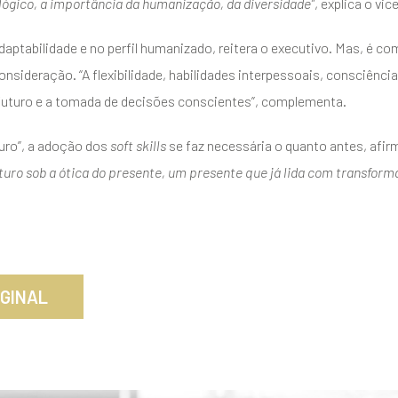
gico, a importância da humanização, da diversidade”
, explica o vi
adaptabilidade e no perfil humanizado, reitera o executivo. Mas, é 
sideração. “A flexibilidade, habilidades interpessoais, consciência 
o futuro e a tomada de decisões conscientes”, complementa.
turo”, a adoção dos
soft skills
se faz necessária o quanto antes, afir
uro sob a ótica do presente, um presente que já lida com transform
IGINAL