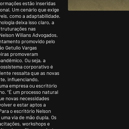
formações estão inseridas
sional. Um cenário que exige
veis, como a adaptabilidade.
ologia deixa isso claro, a
struturações nas
 Nelson Wilians Advogados,
ntamento promovido pelo
ão Getulio Vargas
leiras promoveram
andêmico. Ou seja, a
cossistema corporativo é
idente ressalta que as novas
e, influenciando,
 uma empresa ou escritório
o. “É um processo natural
que novas necessidades
olver e estar aptos a
ara o escritório Nelson
 uma via de mão dupla. Os
acitações, workshops e