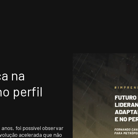
FISSIONAIS
ATUAÇÃO INTERNA
ça na
EAS DE ATUAÇÃO
UNIDADES
o perfil
TITUTO NELSON WILIANS
OPORTUNIDADES/C
 anos, foi possível observar
volução acelerada que não