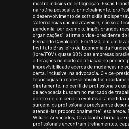
mostra indícios de estagnação. Essas trans
na rotina pessoal e, principalmente, profis
o desenvolvimento de soft skills indispensá
“Alternâncias são inevitáveis e, não só a tecn
pandemia, por exemplo, impôs grandes ree
organizações”, afirma o vice-presidente do
Fernando Cavalcanti. Em 2020, em um leva
Instituto Brasileiro de Economia da Fundaç
(Ibre/FGV), quase 90% das empresas brasi
alterações no modo de atuação no período p
imprevisibilidade acerca de mudanças no e
certa, inclusive, na advocacia. O vice-pres
tecnologias tornam-se obsoletas rapidament
diretamente, no perfil de profissionais que
de advocacia buscam no mercado de trabalh
dentro de um cenário evolutivo, à medida 
surgem, os profissionais precisam se desenv
atendê-las proporcionalmente”, esclarece. P
Wilians Advogados, Cavalcanti afirma que é
profissionais encontram treinamentos, cap