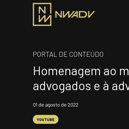
SOBRE NÓS
PRO
PORTAL DE CONTEÚDO
Somos a NWADV
Homenagem ao m
ÁR
Entregas e Soluções
Pensamento Inovador
advogados e à ad
Prêmios/Reconhecimentos
INS
01 de agosto de 2022
Siga-nos
YOUTUBE