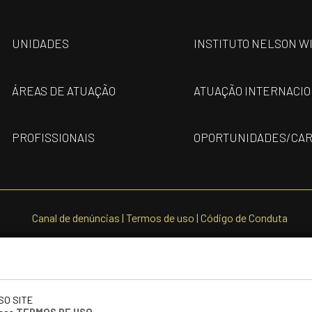
UNIDADES
INSTITUTO NELSON W
ÁREAS DE ATUAÇÃO
ATUAÇÃO INTERNACI
PROFISSIONAIS
OPORTUNIDADES/CAR
Canal de denúncias
|
Termos de uso
|
Código de Conduta
SO SITE