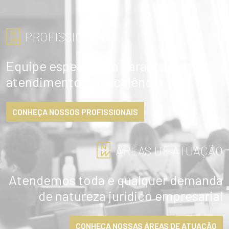
PROFISSIONAIS
Equipe especialista garante
atendimento de excelência
CONHEÇA NOSSOS PROFISSIONAIS
ÁREAS DE ATUAÇÃO
Atendemos toda e qualquer demanda
de natureza jurídico empresarial
CONHEÇA NOSSAS ÁREAS DE ATUAÇÃO