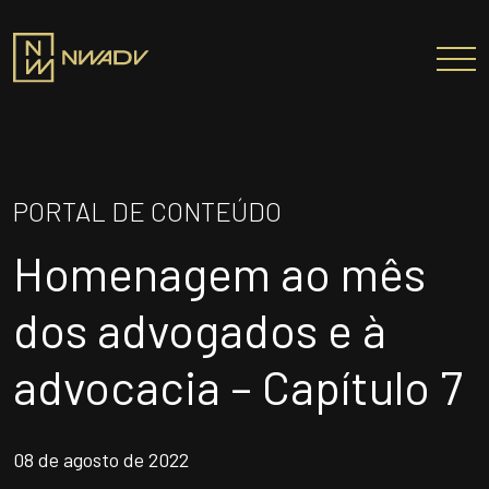
SOBRE NÓS
Somos a NWADV
PORTAL DE CONTEÚDO
Entregas e Soluções
Homenagem ao mês
Pensamento Inovador
Prêmios/Reconhecimentos
dos advogados e à
PROFISSIONAIS
advocacia – Capítulo 7
ÁREAS DE ATUAÇÃO
INSTITUTO NELSON WILIANS
08 de agosto de 2022
ATUAÇÃO INTERNACIONAL