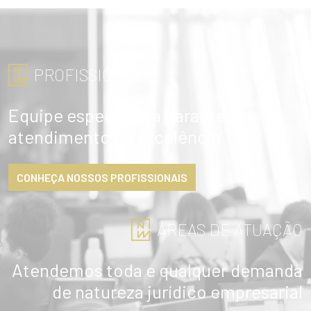
PROFISSIONAIS
Equipe especialista garante
atendimento de excelência
CONHEÇA NOSSOS PROFISSIONAIS
ÁREAS DE ATUAÇÃO
Atendemos toda e qualquer demanda
de natureza jurídico empresarial