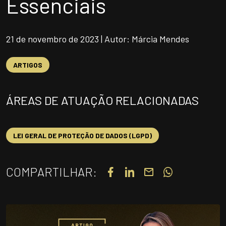
Essenciais
UNIDADES
OPORTUNIDADES/CARREIRA
21 de novembro de 2023 | Autor: Márcia Mendes
PORTAL DE CONTEÚDO
PRIVACIDADE
ARTIGOS
CONTATO
ÁREAS DE ATUAÇÃO RELACIONADAS
Siga-nos
LEI GERAL DE PROTEÇÃO DE DADOS (LGPD)
|
A
Alto contraste
A
COMPARTILHAR: