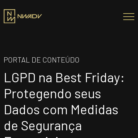
SOBRE NÓS
Somos a NWADV
PORTAL DE CONTEÚDO
Entregas e Soluções
LGPD na Best Friday:
Pensamento Inovador
Prêmios/Reconhecimentos
Protegendo seus
PROFISSIONAIS
Dados com Medidas
ÁREAS DE ATUAÇÃO
de Segurança
INSTITUTO NELSON WILIANS
ATUAÇÃO INTERNACIONAL