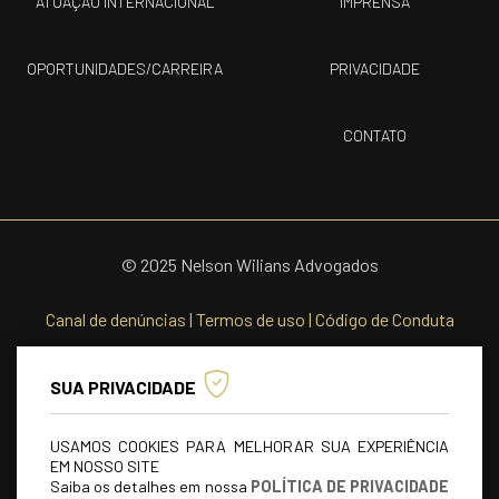
ATUAÇÃO INTERNACIONAL
IMPRENSA
OPORTUNIDADES/CARREIRA
PRIVACIDADE
CONTATO
© 2025 Nelson Wilians Advogados
Canal de denúncias
|
Termos de uso
|
Código de Conduta
SUA PRIVACIDADE
USAMOS COOKIES PARA MELHORAR SUA EXPERIÊNCIA
EM NOSSO SITE
Saiba os detalhes em nossa
POLÍTICA DE PRIVACIDADE