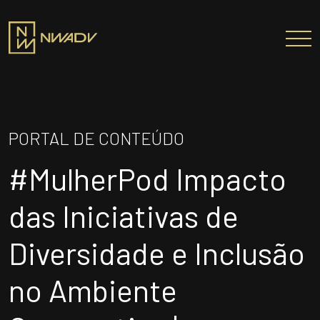
SOBRE NÓS
Somos a NWADV
PORTAL DE CONTEÚDO
Entregas e Soluções
#MulherPod Impacto
Pensamento Inovador
Prêmios/Reconhecimentos
das Iniciativas de
PROFISSIONAIS
Diversidade e Inclusão
ÁREAS DE ATUAÇÃO
no Ambiente
INSTITUTO NELSON WILIANS
ATUAÇÃO INTERNACIONAL