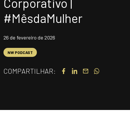
Corporativo |
UNIDADES
#MêsdaMulher
OPORTUNIDADES/CARREIRA
PORTAL DE CONTEÚDO
26 de fevereiro de 2026
PRIVACIDADE
CONTATO
NW PODCAST
COMPARTILHAR:
Siga-nos
|
A
Alto contraste
A