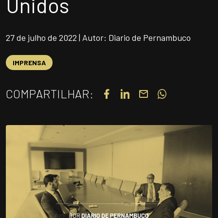
Unidos
UNIDADES
OPORTUNIDADES/CARREIRA
27 de julho de 2022 | Autor: Diario de Pernambuco
PORTAL DE CONTEÚDO
PRIVACIDADE
IMPRENSA
CONTATO
COMPARTILHAR:
Siga-nos
|
A
Alto contraste
A