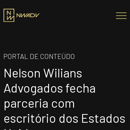
SOBRE NÓS
Somos a NWADV
PORTAL DE CONTEÚDO
Entregas e Soluções
Nelson Wilians
Pensamento Inovador
Prêmios/Reconhecimentos
Advogados fecha
PROFISSIONAIS
parceria com
ÁREAS DE ATUAÇÃO
escritório dos Estados
INSTITUTO NELSON WILIANS
ATUAÇÃO INTERNACIONAL