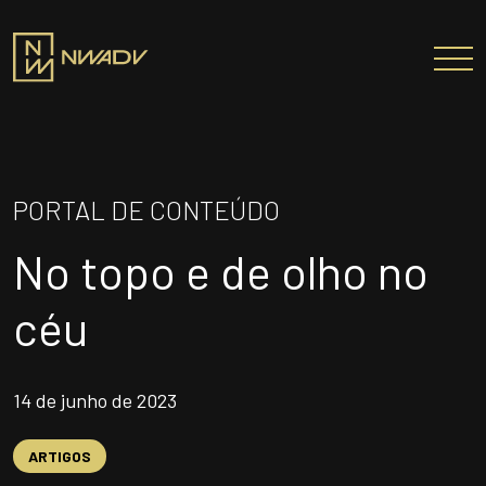
SOBRE NÓS
Somos a NWADV
PORTAL DE CONTEÚDO
Entregas e Soluções
No topo e de olho no
Pensamento Inovador
Prêmios/Reconhecimentos
céu
PROFISSIONAIS
ÁREAS DE ATUAÇÃO
14 de junho de 2023
INSTITUTO NELSON WILIANS
ARTIGOS
ATUAÇÃO INTERNACIONAL