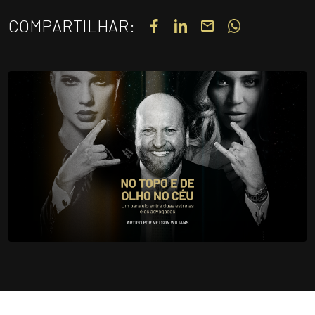
UNIDADES
COMPARTILHAR:
OPORTUNIDADES/CARREIRA
PORTAL DE CONTEÚDO
PRIVACIDADE
CONTATO
Siga-nos
|
A
Alto contraste
A