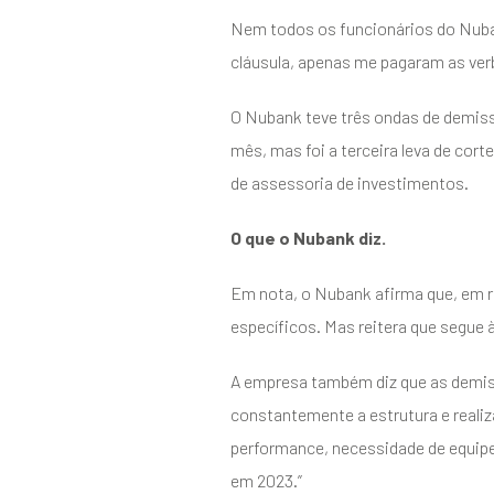
Nem todos os funcionários do Nuban
cláusula, apenas me pagaram as verb
O Nubank teve três ondas de demis
mês, mas foi a terceira leva de cor
de assessoria de investimentos.
O que o Nubank diz.
Em nota, o Nubank afirma que, em r
específicos. Mas reitera que segue à 
A empresa também diz que as demis
constantemente a estrutura e reali
performance, necessidade de equipe
em 2023.”