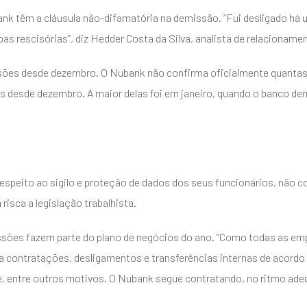
k têm a cláusula não-difamatória na demissão. “Fui desligado há 
as rescisórias”, diz Hedder Costa da Silva, analista de relacioname
sões desde dezembro. O Nubank não confirma oficialmente quantas
tes desde dezembro. A maior delas foi em janeiro, quando o banco de
ENVIAR
espeito ao sigilo e proteção de dados dos seus funcionários, não
risca a legislação trabalhista.
sões fazem parte do plano de negócios do ano. “Como todas as emp
za contratações, desligamentos e transferências internas de acor
, entre outros motivos. O Nubank segue contratando, no ritmo ade