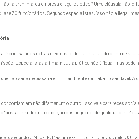
a não falarem mal da empresa é legal ou ético? Uma cláusula não-d
quase 30 funcionários. Segundo especialistas, isso não é ilegal, ma
ória
té dois salários extras e extensão de três meses do plano de saúd
ssão. Especialistas afirmam que a prática não é ilegal, mas pode n
já que não seria necessária em um ambiente de trabalho saudável. A 
.
 concordam em não difamar um o outro. Isso vale para redes sociai
so “possa prejudicar a condução dos negócios de qualquer parte” ou 
ção, segundo o Nubank. Mas um ex-funcionário ouvido pelo UOL af