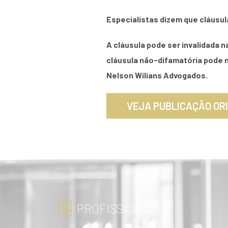
Especialistas dizem que cláusul
A cláusula pode ser invalidada n
cláusula não-difamatória pode n
Nelson Wilians Advogados.
VEJA PUBLICAÇÃO OR
PROFISSIONAIS