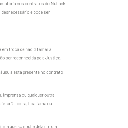
ifamatória nos contratos do Nubank
s desnecessário e pode ser
e em troca de não difamar a
ão ser reconhecida pela Justiça.
cláusula está presente no contrato
s, imprensa ou qualquer outra
afetar “a honra, boa fama ou
irma que só soube dela um dia