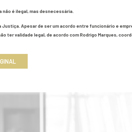
a não é ilegal, mas desnecessária.
a Justiça. Apesar de ser um acordo entre funcionário e empres
ão ter validade legal, de acordo com Rodrigo Marques, coord
IGINAL