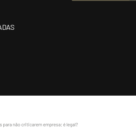
ADAS
 para não criticarem empresa; é legal?