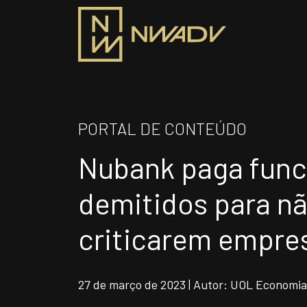
SOBRE NÓS
PRO
PORTAL DE CONTEÚDO
Somos a NWADV
Nubank paga func
ÁR
Entregas e Soluções
Pensamento Inovador
demitidos para n
Prêmios/Reconhecimentos
INS
criticarem empres
Siga-nos
27 de março de 2023 | Autor: UOL Economia