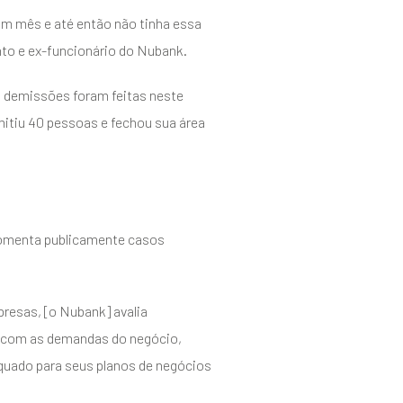
um mês e até então não tinha essa
nto e ex-funcionário do Nubank.
 demissões foram feitas neste
mitiu 40 pessoas e fechou sua área
 comenta publicamente casos
resas, [o Nubank] avalia
do com as demandas do negócio,
quado para seus planos de negócios