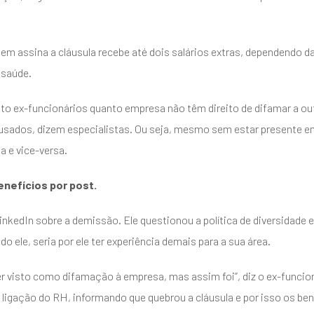
em assina a cláusula recebe até dois salários extras, dependendo 
 saúde.
to ex-funcionários quanto empresa não têm direito de difamar a out
ausados, dizem especialistas. Ou seja, mesmo sem estar presente e
 e vice-versa.
enefícios por post.
nkedIn sobre a demissão. Ele questionou a política de diversidade e
o ele, seria por ele ter experiência demais para a sua área.
 visto como difamação à empresa, mas assim foi”, diz o ex-funcionár
 ligação do RH, informando que quebrou a cláusula e por isso os b