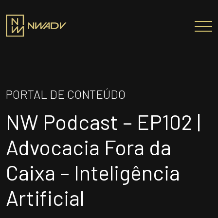
SOBRE NÓS
Somos a NWADV
PORTAL DE CONTEÚDO
Entregas e Soluções
NW Podcast – EP102 |
Pensamento Inovador
Prêmios/Reconhecimentos
Advocacia Fora da
PROFISSIONAIS
Caixa – Inteligência
ÁREAS DE ATUAÇÃO
Artificial
INSTITUTO NELSON WILIANS
ATUAÇÃO INTERNACIONAL