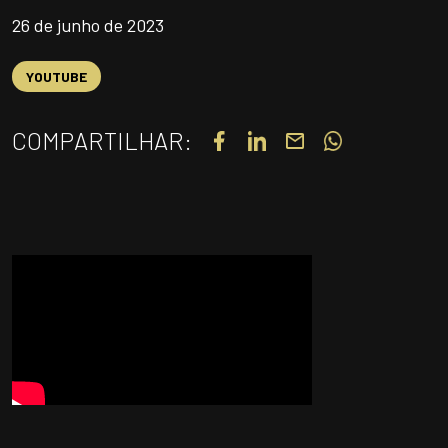
UNIDADES
26 de junho de 2023
OPORTUNIDADES/CARREIRA
YOUTUBE
PORTAL DE CONTEÚDO
PRIVACIDADE
COMPARTILHAR:
CONTATO
Siga-nos
|
A
Alto contraste
A