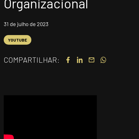
Organizacional
UNIDADES
OPORTUNIDADES/CARREIRA
31 de julho de 2023
PORTAL DE CONTEÚDO
PRIVACIDADE
YOUTUBE
CONTATO
COMPARTILHAR:
Siga-nos
|
A
Alto contraste
A