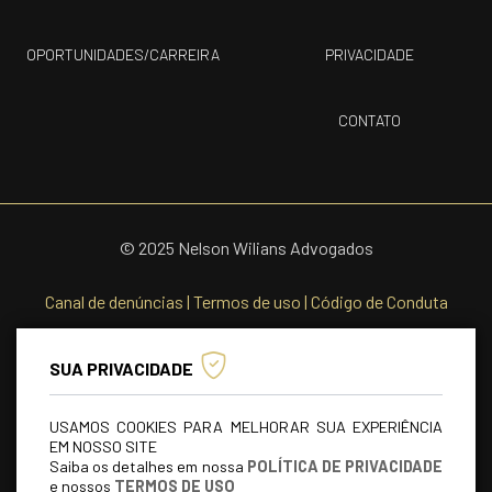
OPORTUNIDADES/CARREIRA
PRIVACIDADE
CONTATO
© 2025 Nelson Wilians Advogados
Canal de denúncias
|
Termos de uso
|
Código de Conduta
SUA PRIVACIDADE
USAMOS COOKIES PARA MELHORAR SUA EXPERIÊNCIA
EM NOSSO SITE
Saiba os detalhes em nossa
POLÍTICA DE PRIVACIDADE
e nossos
TERMOS DE USO