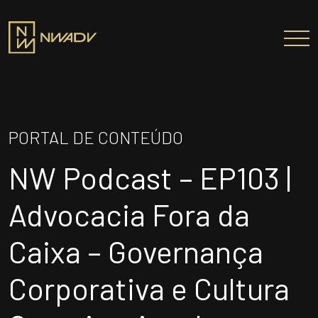
SOBRE NÓS
Somos a NWADV
PORTAL DE CONTEÚDO
Entregas e Soluções
NW Podcast – EP103 |
Pensamento Inovador
Prêmios/Reconhecimentos
Advocacia Fora da
PROFISSIONAIS
Caixa – Governança
ÁREAS DE ATUAÇÃO
Corporativa e Cultura
INSTITUTO NELSON WILIANS
ATUAÇÃO INTERNACIONAL