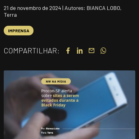
UNIDADES
21 de novembro de 2024 | Autores: BIANCA LOBO,
Terra
OPORTUNIDADES/CARREIRA
PORTAL DE CONTEÚDO
IMPRENSA
PRIVACIDADE
COMPARTILHAR:
CONTATO
Siga-nos
|
A
Alto contraste
A