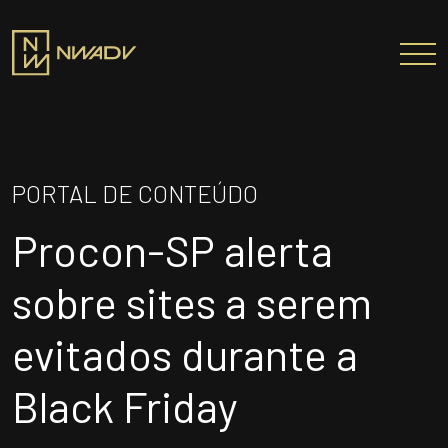
SOBRE NÓS
Somos a NWADV
PORTAL DE CONTEÚDO
Entregas e Soluções
Procon-SP alerta
Pensamento Inovador
Prêmios/Reconhecimentos
sobre sites a serem
PROFISSIONAIS
evitados durante a
ÁREAS DE ATUAÇÃO
Black Friday
INSTITUTO NELSON WILIANS
ATUAÇÃO INTERNACIONAL