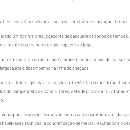
ca bem essa obsessão pela busca da perfeição e superação de nossa
iderado um dos maiores jogadores de basquete de todos os tempos,
avelmente aos treinos e a cada aspecto do jogo.
“o homem mais rápido do mundo”, também ficou conhecido por sua b
 largada até o desempenho na linha de chegada.
 área de inteligência e comando, Toto Wolff, o bilionário austríaco 
ulos do campeonato de construtores, sete de pilotos e 115 vitórias
o.
issional pode envolver diversos aspectos que, sobretudo, atendam 
habilidades técnicas, a concretização de metas, resultados e o de