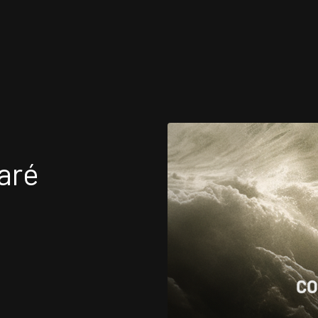
FISSIONAIS
ATUAÇÃO INTERNA
aré
EAS DE ATUAÇÃO
UNIDADES
TITUTO NELSON WILIANS
OPORTUNIDADES/C