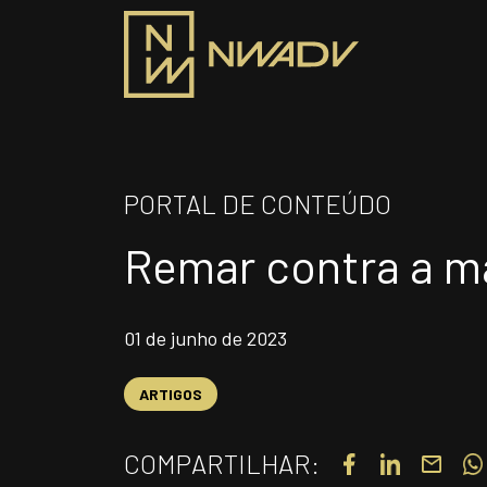
SOBRE NÓS
PRO
PORTAL DE CONTEÚDO
Somos a NWADV
Remar contra a m
ÁR
Entregas e Soluções
Pensamento Inovador
01 de junho de 2023
Prêmios/Reconhecimentos
INS
ARTIGOS
Siga-nos
COMPARTILHAR: