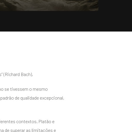
s” (Richard Bach).
como se tivessem o mesmo
m padrão de qualidade excepcional,
erentes contextos. Platão e
a de superar as limitações e