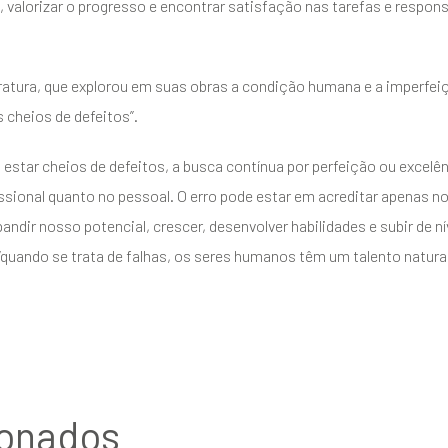
s, valorizar o progresso e encontrar satisfação nas tarefas e respon
ratura, que explorou em suas obras a condição humana e a imperfei
 cheios de defeitos”.
star cheios de defeitos, a busca contínua por perfeição ou excelên
sional quanto no pessoal. O erro pode estar em acreditar apenas no 
ndir nosso potencial, crescer, desenvolver habilidades e subir de n
“quando se trata de falhas, os seres humanos têm um talento natural
ionados
ENVIAR