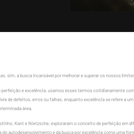
 mas, sim, a busca incansável por melhorar e superar os nossos limite
tre perfeição e excelência, usamos esses termos cotidianamente 
ivre de defeitos, erros ou falhas, enquanto excelência se refere a u
terminada área.
tinho, Kant e Nietzsche, exploraram o conceito de perfeição em dif
ia do autodesenvolvimento e da busca por excelência como uma form