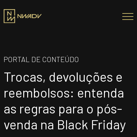
SOBRE NÓS
Somos a NWADV
PORTAL DE CONTEÚDO
Entregas e Soluções
Trocas, devoluções e
Pensamento Inovador
Prêmios/Reconhecimentos
reembolsos: entenda
PROFISSIONAIS
as regras para o pós-
ÁREAS DE ATUAÇÃO
venda na Black Friday
INSTITUTO NELSON WILIANS
ATUAÇÃO INTERNACIONAL