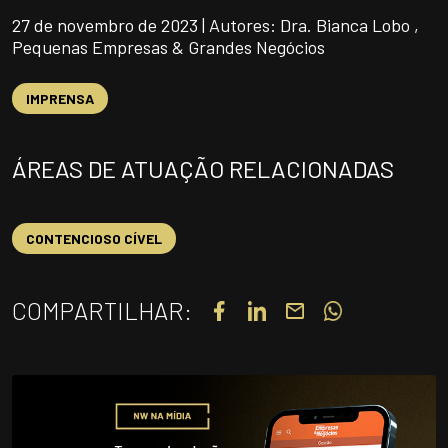
UNIDADES
27 de novembro de 2023 | Autores: Dra. Bianca Lobo ,
Pequenas Empresas & Grandes Negócios
OPORTUNIDADES/CARREIRA
PORTAL DE CONTEÚDO
IMPRENSA
PRIVACIDADE
ÁREAS DE ATUAÇÃO RELACIONADAS
CONTATO
CONTENCIOSO CÍVEL
Siga-nos
|
A
Alto contraste
A
COMPARTILHAR: