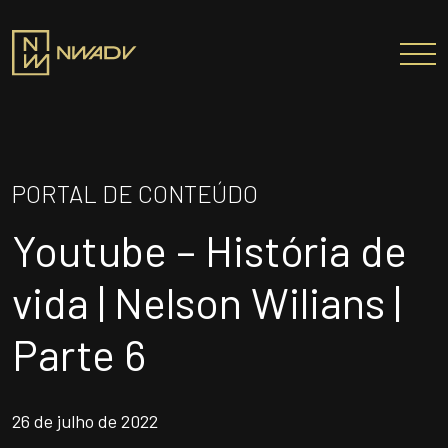
SOBRE NÓS
Somos a NWADV
PORTAL DE CONTEÚDO
Entregas e Soluções
Youtube – História de
Pensamento Inovador
Prêmios/Reconhecimentos
vida | Nelson Wilians |
PROFISSIONAIS
Parte 6
ÁREAS DE ATUAÇÃO
INSTITUTO NELSON WILIANS
26 de julho de 2022
ATUAÇÃO INTERNACIONAL