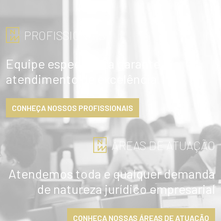
PROFISSIONAIS
Equipe especialista garante
atendimento de excelência
CONHEÇA NOSSOS PROFISSIONAIS
ÁREAS DE ATUAÇÃO
Atendemos toda e qualquer demanda
de natureza jurídico empresarial
ENVIAR
CONHEÇA NOSSAS ÁREAS DE ATUAÇÃO