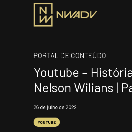
SOBRE NÓS
PRO
PORTAL DE CONTEÚDO
Somos a NWADV
Youtube – História
ÁR
Entregas e Soluções
Pensamento Inovador
Nelson Wilians | P
Prêmios/Reconhecimentos
INS
26 de julho de 2022
Siga-nos
YOUTUBE