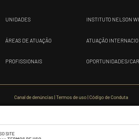
UNIDADES
INSTITUTO NELSON W
ÁREAS DE ATUAÇÃO
ATUAÇÃO INTERNACI
PROFISSIONAIS
OPORTUNIDADES/CAR
Canal de denúncias
|
Termos de uso
|
Código de Conduta
SO SITE