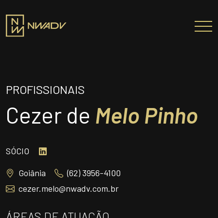
SOBRE NÓS
Somos a NWADV
PROFISSIONAIS
Entregas e Soluções
Cezer de
Melo Pinho
Pensamento Inovador
Prêmios/Reconhecimentos
SÓCIO
PROFISSIONAIS
Goiânia
(62) 3956-4100
ÁREAS DE ATUAÇÃO
cezer.melo@nwadv.com.br
INSTITUTO NELSON WILIANS
ATUAÇÃO INTERNACIONAL
ÁREAS DE ATUAÇÃO