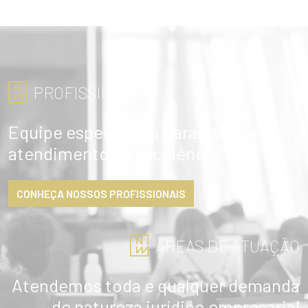
ENVIAR
PROFISSIONAIS
Equipe especialista garante
atendimento de excelência
CONHEÇA NOSSOS PROFISSIONAIS
ÁREAS DE ATUAÇÃO
Atendemos toda e qualquer demanda
de natureza jurídico empresarial