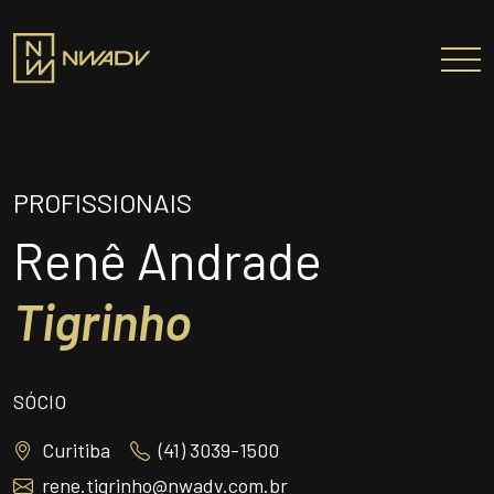
SOBRE NÓS
Somos a NWADV
PROFISSIONAIS
Entregas e Soluções
Renê Andrade
Pensamento Inovador
Tigrinho
Prêmios/Reconhecimentos
PROFISSIONAIS
ÁREAS DE ATUAÇÃO
SÓCIO
INSTITUTO NELSON WILIANS
Curitiba
(41) 3039-1500
ATUAÇÃO INTERNACIONAL
rene.tigrinho@nwadv.com.br