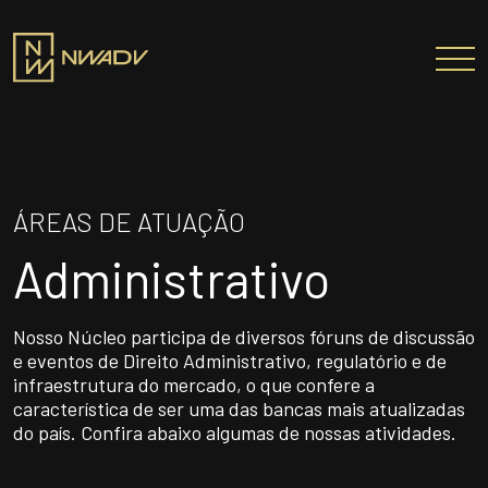
SOBRE NÓS
Somos a NWADV
ÁREAS DE ATUAÇÃO
Entregas e Soluções
Administrativo
Pensamento Inovador
Prêmios/Reconhecimentos
Nosso Núcleo participa de diversos fóruns de discussão
PROFISSIONAIS
e eventos de Direito Administrativo, regulatório e de
infraestrutura do mercado, o que confere a
ÁREAS DE ATUAÇÃO
característica de ser uma das bancas mais atualizadas
INSTITUTO NELSON WILIANS
do país. Confira abaixo algumas de nossas atividades.
ATUAÇÃO INTERNACIONAL