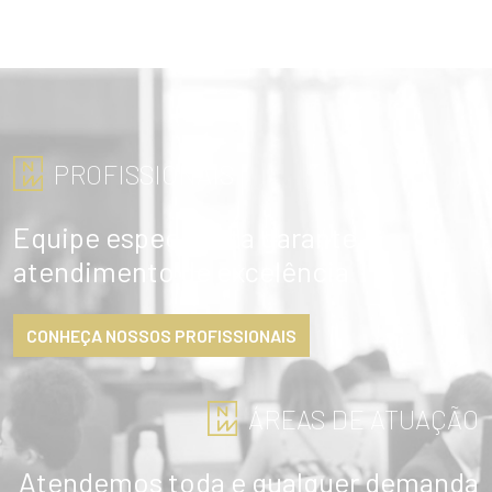
PROFISSIONAIS
Equipe especialista garante
atendimento de excelência
CONHEÇA NOSSOS PROFISSIONAIS
ÁREAS DE ATUAÇÃO
Atendemos toda e qualquer demanda