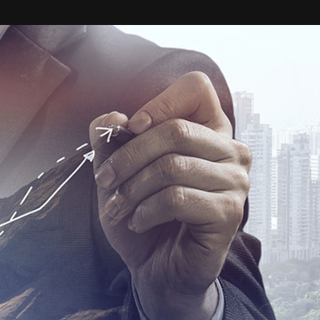
UNIDADES
OPORTUNIDADES/CARREIRA
PORTAL DE CONTEÚDO
PRIVACIDADE
CONTATO
Siga-nos
|
A
Alto contraste
A