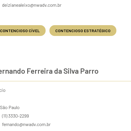
deizianealeixo@nwadv.com.br
ENVIAR
CONTENCIOSO CÍVEL
CONTENCIOSO ESTRATÉGICO
ernando Ferreira da Silva Parro
cio
São Paulo
(11) 3330-2299
fernando@nwadv.com.br