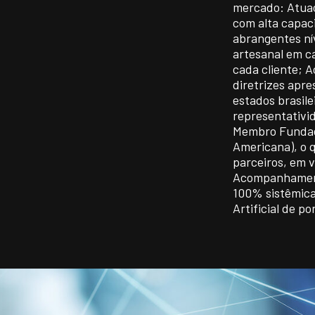
mercado: Atuaç
com alta capac
abrangentes ní
artesanal em c
cada cliente;
diretrizes apre
estados brasile
representativi
Membro Fundado
Americana), o q
parceiros, em v
Acompanhament
100% sistêmica
Artificial de po