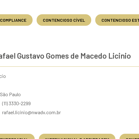
COMPLIANCE
CONTENCIOSO CÍVEL
CONTENCIOSO ES
afael Gustavo Gomes de Macedo Licinio
cio
São Paulo
(11) 3330-2299
rafael.licinio@nwadv.com.br