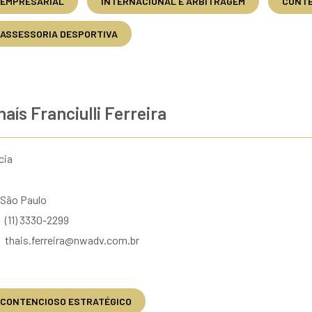
EMPRESARIAL
INTERNACIONAL E ARBITRAGEM
CONTE
ASSESSORIA DESPORTIVA
haís Franciulli Ferreira
cia
São Paulo
(11) 3330-2299
thais.ferreira@nwadv.com.br
CONTENCIOSO ESTRATÉGICO