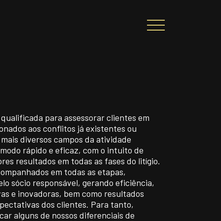
CIONAL
PORTAL DE CONTEÚDO
PRIVACIDADE
qualificada para assessorar clientes em
onados aos conflitos já existentes ou
s mais diversos campos da atividade
modo rápido e eficaz, com o intuito de
ARREIRA
CONTATO
ores resultados em todas as fases do litígio.
companhados em todas as etapas,
lo sócio responsável, gerando eficiência,
ivas e inovadoras, bem como resultados
|
A
Alto contraste
A
pectativas dos clientes. Para tanto,
ar alguns de nossos diferenciais de