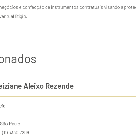
negócios e confecção de instrumentos contratuais visando a proteç
ntual litígio.
ionados
eiziane Aleixo Rezende
cia
São Paulo
(11) 3330 2299