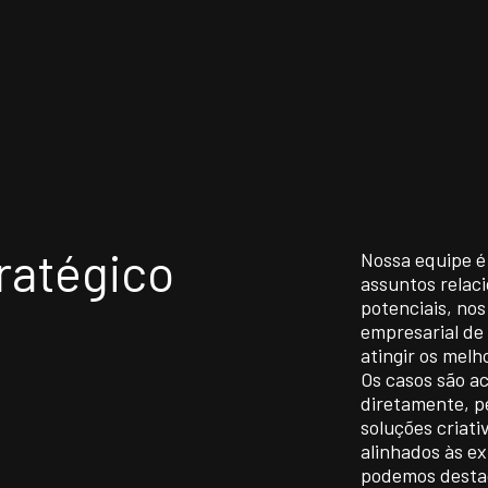
FISSIONAIS
ATUAÇÃO INTERNA
ratégico
EAS DE ATUAÇÃO
UNIDADES
Nossa equipe é 
assuntos relaci
potenciais, no
empresarial de 
TITUTO NELSON WILIANS
OPORTUNIDADES/C
atingir os melh
Os casos são a
diretamente, pe
soluções criat
alinhados às ex
podemos destac