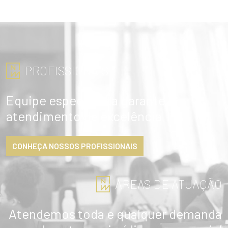
PROFISSIONAIS
Equipe especialista garante
atendimento de excelência
CONHEÇA NOSSOS PROFISSIONAIS
ÁREAS DE ATUAÇÃO
Atendemos toda e qualquer demanda