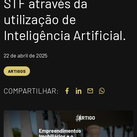
STF através da
UNIDADES
utilização de
OPORTUNIDADES/CARREIRA
PORTAL DE CONTEÚDO
Inteligência Artificial.
PRIVACIDADE
CONTATO
22 de abril de 2025
ARTIGOS
Siga-nos
COMPARTILHAR:
|
A
Alto contraste
A