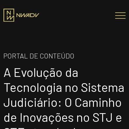
SOBRE NÓS
Somos a NWADV
PORTAL DE CONTEÚDO
Entregas e Soluções
A Evolução da
Pensamento Inovador
Prêmios/Reconhecimentos
Tecnologia no Sistema
PROFISSIONAIS
Judiciário: O Caminho
ÁREAS DE ATUAÇÃO
de Inovações no STJ e
INSTITUTO NELSON WILIANS
ATUAÇÃO INTERNACIONAL