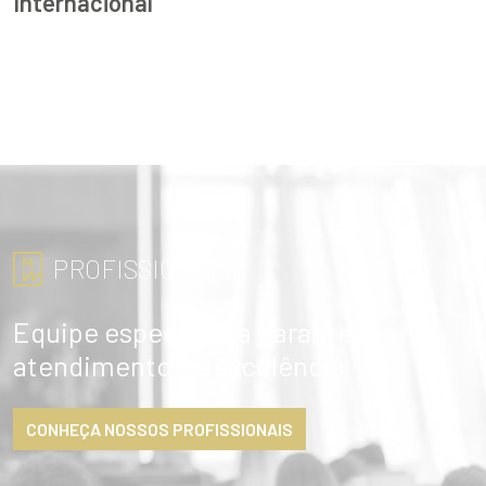
Internacional
PROFISSIONAIS
Equipe especialista garante
atendimento de excelência
CONHEÇA NOSSOS PROFISSIONAIS