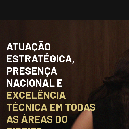
UNIDADES
OPORTUNIDADES/CARREIRA
PORTAL DE CONTEÚDO
PRIVACIDADE
ATUAÇÃO
CONTATO
ESTRATÉGICA,
PRESENÇA
Siga-nos
NACIONAL E
|
A
Alto contraste
A
EXCELÊNCIA
TÉCNICA EM TODAS
AS ÁREAS DO