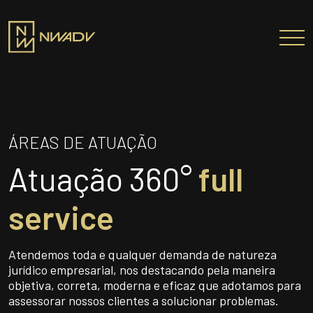
SOBRE NÓS
Somos a NWADV
ÁREAS DE ATUAÇÃO
Entregas e Soluções
Atuação 360°
full
Pensamento Inovador
Prêmios/Reconhecimentos
service
PROFISSIONAIS
ÁREAS DE ATUAÇÃO
Atendemos toda e qualquer demanda de natureza
jurídico empresarial, nos destacando pela maneira
INSTITUTO NELSON WILIANS
objetiva, correta, moderna e eficaz que adotamos para
ATUAÇÃO INTERNACIONAL
assessorar nossos clientes a solucionar problemas.