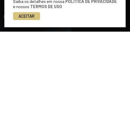
Saiba os detalhes em nossa
POLÍTICA DE PRIVACIDADE
e nossos
TERMOS DE USO
ACEITAR
Siga-nos
ÁREAS DE ATUAÇÃO
Atuação 360°
full service
Atendemos toda e qualquer demanda de natureza jurídico
empresarial, nos destacando pela maneira objetiva, correta,
moderna e eficaz que adotamos para assessorar nossos
clientes a solucionar problemas.