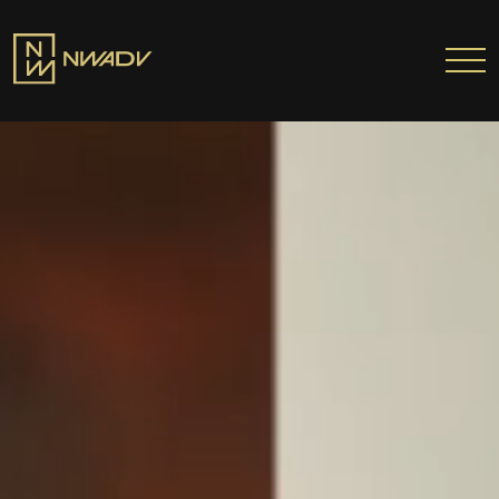
SOBRE NÓS
Somos a NWADV
Entregas e Soluções
Pensamento Inovador
Prêmios/Reconhecimentos
PROFISSIONAIS
ÁREAS DE ATUAÇÃO
INSTITUTO NELSON WILIANS
ATUAÇÃO INTERNACIONAL