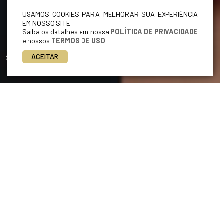
USAMOS COOKIES PARA MELHORAR SUA EXPERIÊNCIA
EM NOSSO SITE
Saiba os detalhes em nossa
POLÍTICA DE PRIVACIDADE
e nossos
TERMOS DE USO
ACEITAR
Siga-nos
ÁREAS DE ATUAÇÃO
Atuação 360°
full service
Atendemos toda e qualquer demanda de natureza jurídico
empresarial, nos destacando pela maneira objetiva, correta,
moderna e eficaz que adotamos para assessorar nossos