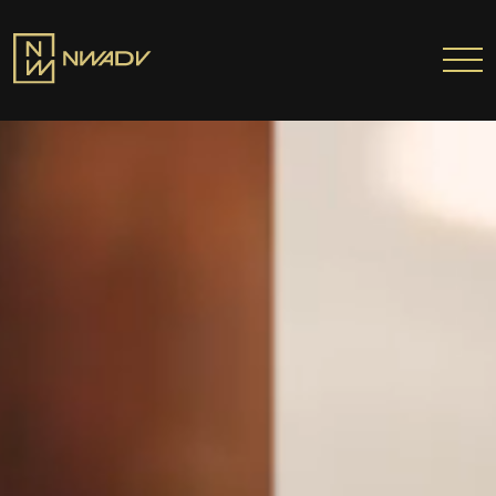
SOBRE NÓS
Somos a NWADV
Entregas e Soluções
Pensamento Inovador
Prêmios/Reconhecimentos
PROFISSIONAIS
ÁREAS DE ATUAÇÃO
INSTITUTO NELSON WILIANS
ATUAÇÃO INTERNACIONAL