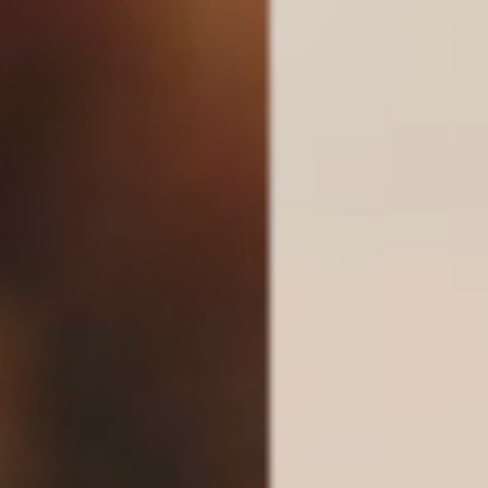
UNIDADES
OPORTUNIDADES/CARREIRA
PORTAL DE CONTEÚDO
PRIVACIDADE
CONTATO
Siga-nos
|
A
Alto contraste
A