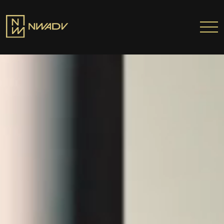
SOBRE NÓS
Somos a NWADV
Entregas e Soluções
Pensamento Inovador
Prêmios/Reconhecimentos
PROFISSIONAIS
ÁREAS DE ATUAÇÃO
INSTITUTO NELSON WILIANS
ATUAÇÃO INTERNACIONAL