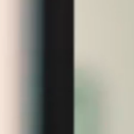
UNIDADES
OPORTUNIDADES/CARREIRA
PORTAL DE CONTEÚDO
PRIVACIDADE
CONTATO
Siga-nos
|
A
Alto contraste
A