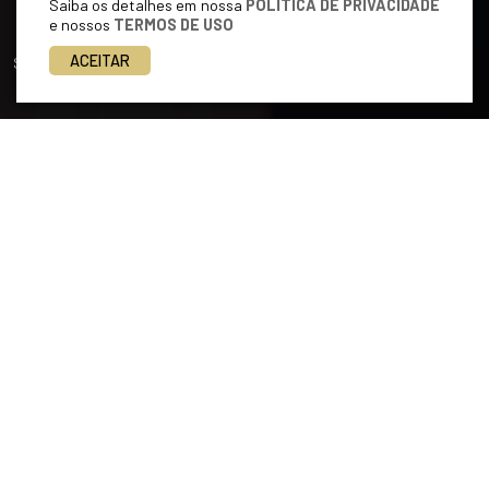
Saiba os detalhes em nossa
POLÍTICA DE PRIVACIDADE
e nossos
TERMOS DE USO
ACEITAR
Siga-nos
ÁREAS DE ATUAÇÃO
Atuação 360°
full service
Atendemos toda e qualquer demanda de natureza jurídico
empresarial, nos destacando pela maneira objetiva, correta,
moderna e eficaz que adotamos para assessorar nossos
clientes a solucionar problemas.